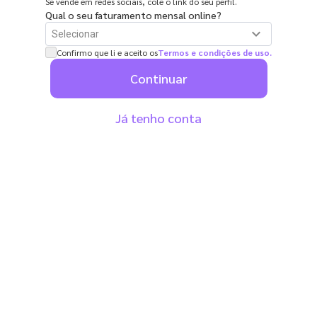
Se vende em redes sociais, cole o link do seu perfil.
Qual o seu faturamento mensal online?
expand_more
Confirmo que li e aceito os
Termos e condições de uso.
Ainda não estou vendendo
Continuar
R$ 0 a R$ 2.500 por mês
Já tenho conta
De R$ 2.500 a R$ 5.000 por mês
De R$ 5.000 a R$ 10.000 por mês
De R$ 10.000 a R$ 25.000 por mês