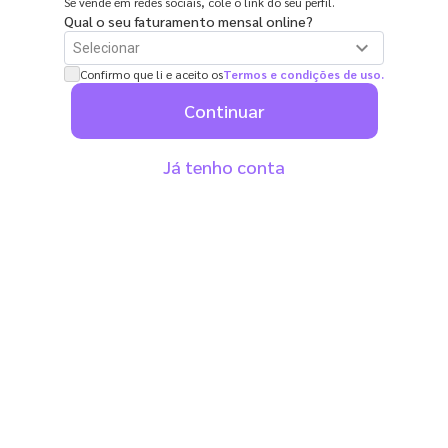
Se vende em redes sociais, cole o link do seu perfil.
Qual o seu faturamento mensal online?
expand_more
Confirmo que li e aceito os
Termos e condições de uso.
Ainda não estou vendendo
Continuar
R$ 0 a R$ 2.500 por mês
Já tenho conta
De R$ 2.500 a R$ 5.000 por mês
De R$ 5.000 a R$ 10.000 por mês
De R$ 10.000 a R$ 25.000 por mês